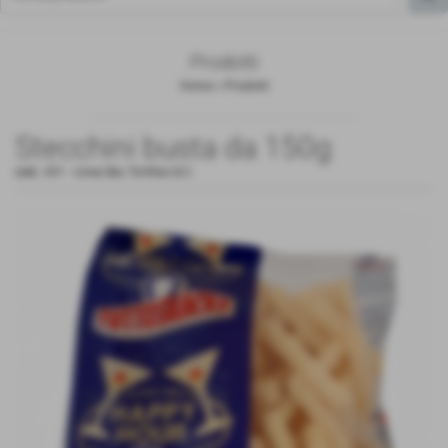
Prodotti
Home
>
Prodotti
Stecchini busta da 150g
cod.:
431
-
Linea Bar
,
Tortillas & C.