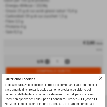
Valori per 100 g di prodotto
- Energia 484kcal / 2024kj
- Grassi 25 g di cui acidi grassi saturi 10,4 g
- Carboidrati 59 g di cui zuccheri 1,5 g
- Fibre 3,5 g
- Proteine 4 g
- Sale 8,3 g
€ 2,60
/ Busta
iva inc.
remove_circle
add_circle
q.tà
close
Utilizziamo i cookies
Il sito web utilizza cookie tecnici propri e di terze parti o altri strumenti di
<< PRECEDENTE
tracciamento di terze parti, esclusivamente previa acquisizione del
consenso dell'utente, anche con trasferimento dei dati personali verso
Paesi non appartenenti allo Spazio Economico Europeo (SEE, ossia UE +
Tuttosnacks - V. Niccolai snc
Norvegia, Liechtenstein, Islanda). La chiusura del banner comporta il
Via della Gora 68/70 Loc. Baccaiano - Montespertoli (Firenze)