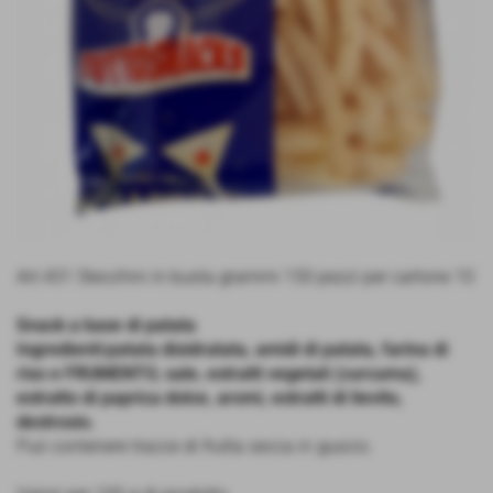
Art.431 Stecchini in busta grammi 150 pezzi per cartone 10
Snack a base di patata
Ingredienti:patata disidratata, amidi di patata, farina di
riso e FRUMENTO, sale, estratti vegetali (curcuma),
estratto di paprica dolce, aromi, estratti di lievito,
destrosio.
Può contenere tracce di frutta secca in guscio.